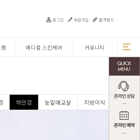
로그인
회원가입
즐겨찾기
그램
메디컬 스킨케어
커뮤니티
검
하안검
눈밑애교살
지방이식