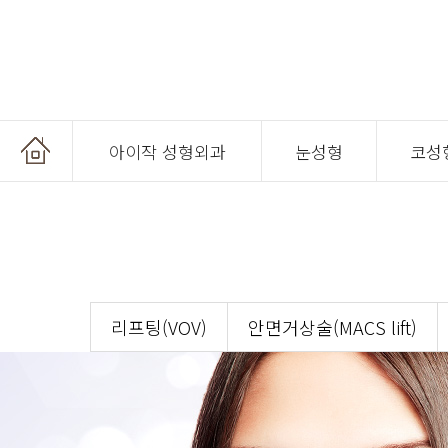
아이작 성형외과
눈성형
코성
온라인 상담
리프팅(VOV)
안면거상술(MACS lift)
온라인 예약
공지사항