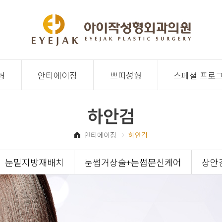
형
안티에이징
쁘띠성형
스페셜 프로
하안검
안티에이징
하안검
눈밑지방재배치
눈썹거상술+눈썹문신케어
상안