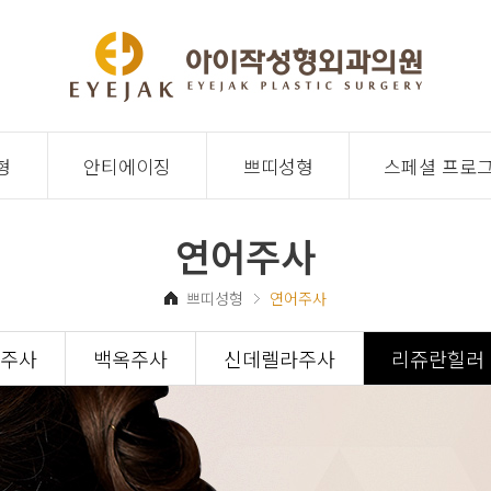
형
안티에이징
쁘띠성형
스페셜 프로
연어주사
쁘띠성형
연어주사
주사
백옥주사
신데렐라주사
리쥬란힐러